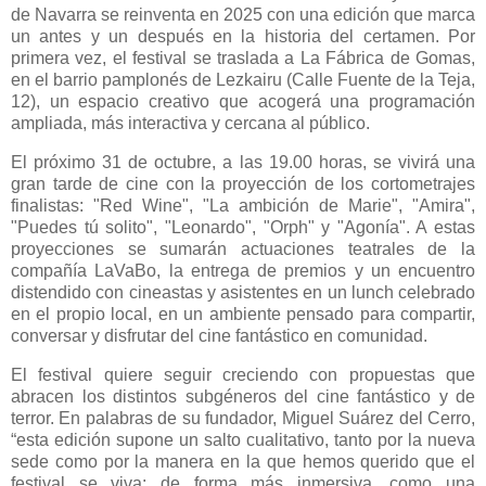
de Navarra se reinventa en 2025 con una edición que marca
un antes y un después en la historia del certamen. Por
primera vez, el festival se traslada a La Fábrica de Gomas,
en el barrio pamplonés de Lezkairu (Calle Fuente de la Teja,
12), un espacio creativo que acogerá una programación
ampliada, más interactiva y cercana al público.
El próximo 31 de octubre, a las 19.00 horas, se vivirá una
gran tarde de cine con la proyección de los cortometrajes
finalistas: "Red Wine", "La ambición de Marie", "Amira",
"Puedes tú solito", "Leonardo", "Orph" y "Agonía". A estas
proyecciones se sumarán actuaciones teatrales de la
compañía LaVaBo, la entrega de premios y un encuentro
distendido con cineastas y asistentes en un lunch celebrado
en el propio local, en un ambiente pensado para compartir,
conversar y disfrutar del cine fantástico en comunidad.
El festival quiere seguir creciendo con propuestas que
abracen los distintos subgéneros del cine fantástico y de
terror. En palabras de su fundador, Miguel Suárez del Cerro,
“esta edición supone un salto cualitativo, tanto por la nueva
sede como por la manera en la que hemos querido que el
festival se viva: de forma más inmersiva, como una