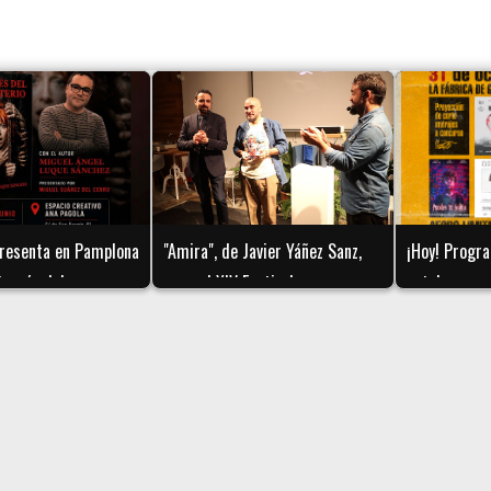
 presenta en Pamplona
"Amira", de Javier Yáñez Sanz,
¡Hoy! Progr
 través del
gana el XIV Festival
octubre
, de Miguel Ángel
Internacional de Cine Fantástico
hez
y de Terror de Navarra