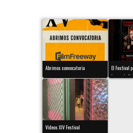
Abrimos convocatoria
El Festival
la novela 'A
cementerio'
Luque Sánc
Vídeos XIV Festival