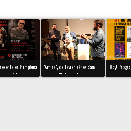
 presenta en Pamplona
"Amira", de Javier Yáñez Sanz,
¡Hoy! Progr
 través del
gana el XIV Festival
octubre
, de Miguel Ángel
Internacional de Cine Fantástico
hez
y de Terror de Navarra