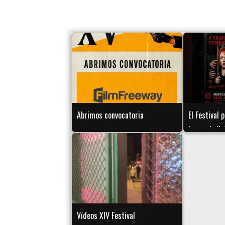
Abrimos convocatoria
El Festival
la novela 'A
cementerio'
Luque Sánc
Vídeos XIV Festival